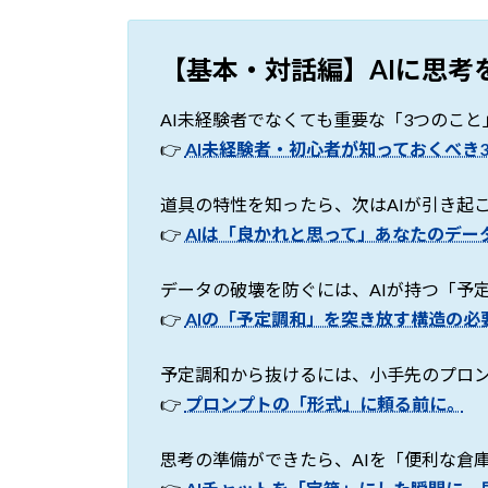
【基本・対話編】AIに思考
AI未経験者でなくても重要な「3つのこ
👉
AI未経験者・初心者が知っておくべき
道具の特性を知ったら、次はAIが引き起
👉
AIは「良かれと思って」あなたのデー
データの破壊を防ぐには、AIが持つ「予
👉
AIの「予定調和」を突き放す構造の必
予定調和から抜けるには、小手先のプロ
👉
プロンプトの「形式」に頼る前に。
思考の準備ができたら、AIを「便利な倉