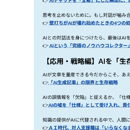
👉
AIチャットを「宝箱」にした瞬間に、
思考を止めないために。もし対話が噛み合
👉
壁打ちがAIが壊れ始めたときの4つの
AIとの対話法を身につけたら、最後はA
👉
AIという「究極のノウハウコレクター
【応用・戦略編】AIを「生
AIが文章を量産できる今だからこそ、あ
👉
「AI生成記事」の限界と生存戦略
AIの誤情報を「欠陥」と捉えるか、「仕
👉
AIの嘘を「仕様」として受け入れ、責
知識の提供がAIに代替される中で、人間
👉
ＡＩ時代、対人支援職は「いらなくな