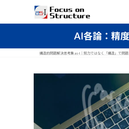
コ
ナ
ン
ビ
テ
ゲ
ン
ー
ツ
シ
AI各論：精
へ
ョ
ス
ン
キ
に
構造的問題解決思考集 as-I｜努力ではなく「構造」で問
ッ
移
プ
動