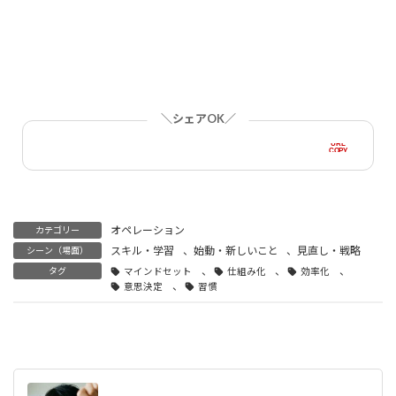
＼シェアOK／
URL
COPY
オペレーション
カテゴリー
スキル・学習
、
始動・新しいこと
、
見直し・戦略
シーン（場面）
、
、
、
タグ
マインドセット
仕組み化
効率化
、
意思決定
習慣