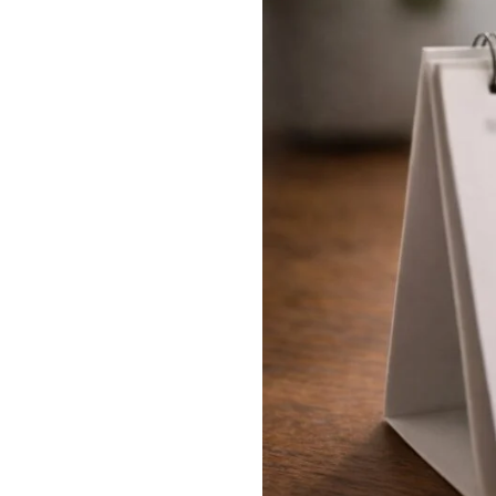
日
時
: