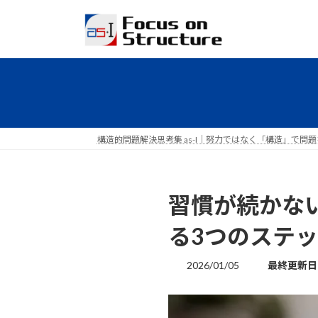
コ
ナ
ン
ビ
テ
ゲ
ン
ー
ツ
シ
へ
ョ
ス
ン
構造的問題解決思考集 as-I｜努力ではなく「構造」で問
キ
に
ッ
移
プ
動
習慣が続かな
る3つのステ
最
2026/01/05
終
更
新