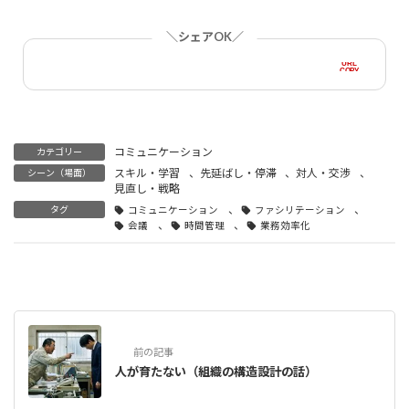
＼シェアOK／
URL
COPY
コミュニケーション
カテゴリー
スキル・学習
、
先延ばし・停滞
、
対人・交渉
、
シーン（場面）
見直し・戦略
、
、
タグ
コミュニケーション
ファシリテーション
、
、
会議
時間管理
業務効率化
前の記事
人が育たない（組織の構造設計の話）