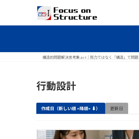
コ
ナ
ン
ビ
テ
ゲ
ン
ー
ツ
シ
へ
ョ
ス
ン
キ
に
構造的問題解決思考集 as-I｜努力ではなく「構造」で問
ッ
移
プ
動
行動設計
作成日
（新しい順 =降順= ⬇︎）
更新日