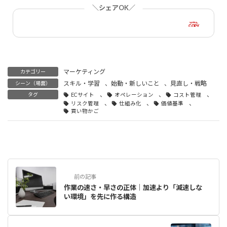
＼シェアOK／
URL
COPY
マーケティング
カテゴリー
スキル・学習
、
始動・新しいこと
、
見直し・戦略
シーン（場面）
、
、
、
タグ
ECサイト
オペレーション
コスト管理
、
、
、
リスク管理
仕組み化
価値基準
買い物かご
前の記事
作業の速さ・早さの正体｜加速より「減速しな
い環境」を先に作る構造