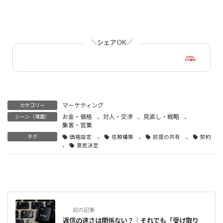
＼シェアOK／
URL
COPY
マーケティング
カテゴリー
お金・価格
、
対人・交渉
、
見直し・戦略
、
シーン（場面）
集客・営業
、
、
、
タグ
価格設定
信頼構築
前提の共有
契約
、
意思決定
前の記事
返信の速さは関係ない？｜それでも「受け取り